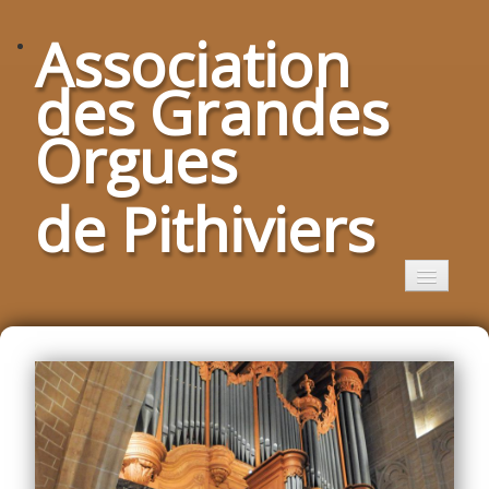
Association
des Grandes
Orgues
de Pithiviers
Accueil
Les Grandes Orgues
Restauration
Titulaire et suppléants