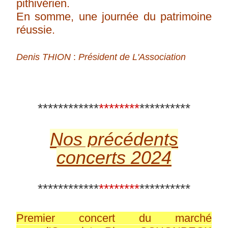
pithivérien.
En somme, une journée du patrimoine
réussie.
Denis THION
:
Président de L'Association
************
********
**********
Nos précédents
concerts 2024
************
********
**********
Premier concert du marché