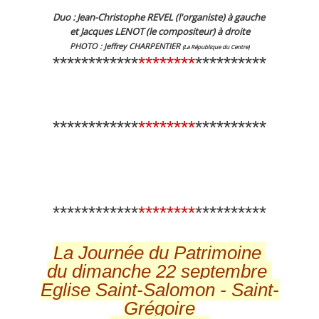
Duo : Jean-Christophe REVEL (l'organiste) à gauche
et Jacques LENOT (le compositeur) à droite
PHOTO : Jeffrey CHARPENTIER
(La République du Centre)
************
********
**********
************
********
**********
************
********
**********
La Journée du Patrimoine
du dimanche 22 septembre
Eglise Saint-Salomon - Saint-
Grégoire