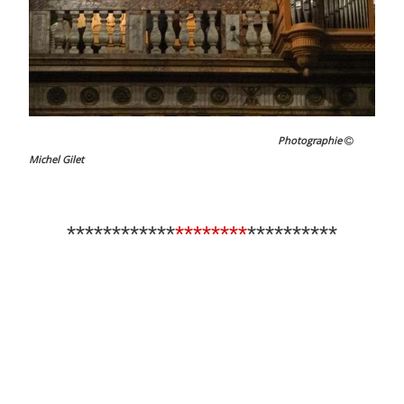
Photographie
Michel Gilet
************
********
**********