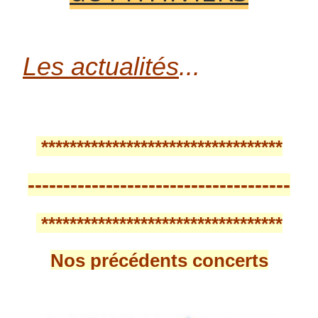
Les actualités
...
**********************************
-------------------------------------
**********************************
Nos précédents concerts